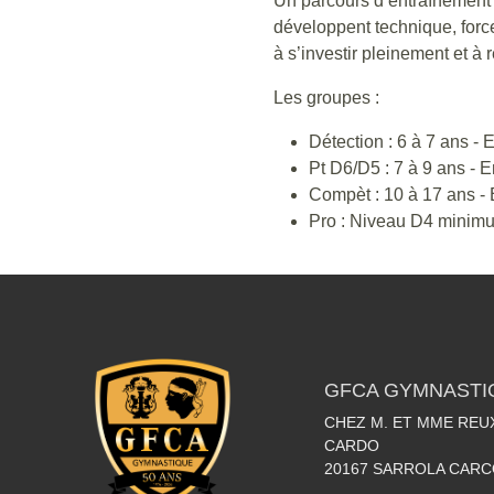
Un parcours d’entraînement 
développent technique, force
à s’investir pleinement et à 
Les groupes :
Détection : 6 à 7 ans -
Pt D6/D5 : 7 à 9 ans - 
Compèt : 10 à 17 ans - 
Pro : Niveau D4 minimum
GFCA GYMNASTI
CHEZ M. ET MME REUX
CARDO
20167
SARROLA CARC