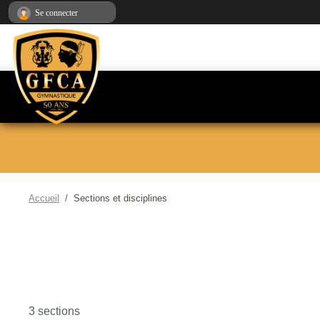
Panneau de gestion des cookies
Se connecter
Accueil
Sections et disciplines
3 sections