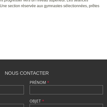
nt progresser vers un niveau supérieur. Les séances
s. Une section réservée aux gymnastes sélectionnées, prêtes
NOUS CONTACTER
PRÉNOM
*
OBJET
*