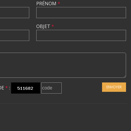
PRÉNOM
*
OBJET
*
DE
*
:
ENVOYER